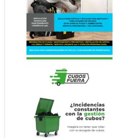
Fontanero, comunidades de
vecinos
Sacar Cubos