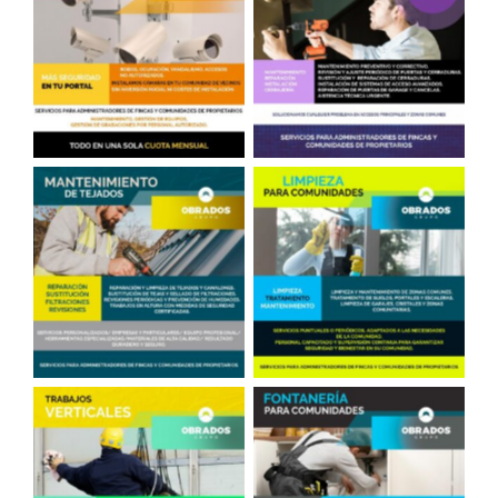
Cámaras en Portales
Cerrajería
Reparación de Tejados
Limpieza en
en Madrid
Comunidades
Fontanero, comunidades
Trabajos Verticales