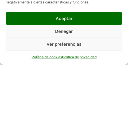
negativamente a ciertas características y funciones.
Hola 👋, bienvenido a
Aceptar
¿Podemos ayudarte?
Denegar
Ver preferencias
Abrir chat
Política de cookies
Política de privacidad
VER SERVICIO