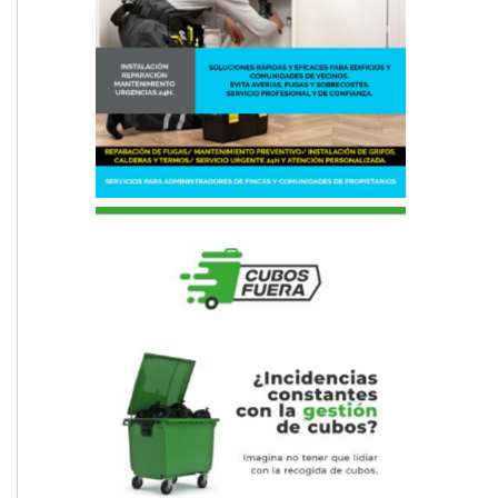
Fontanero, comunidades de
vecinos
Sacar Cubos