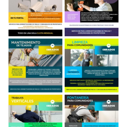
Cámaras en Portales
Cerrajería
Reparación de Tejados
Limpieza en
en Madrid
Comunidades
Fontanero, comunidades
Trabajos Verticales
de vecinos