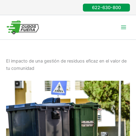
Ir
622-630-800
al
contenido
El impacto de una gestión de residuos eficaz en el valor de
tu comunidad