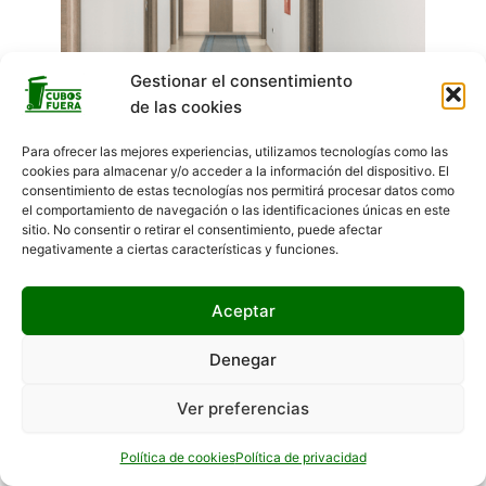
Gestionar el consentimiento
de las cookies
Para ofrecer las mejores experiencias, utilizamos tecnologías como las
cookies para almacenar y/o acceder a la información del dispositivo. El
consentimiento de estas tecnologías nos permitirá procesar datos como
el comportamiento de navegación o las identificaciones únicas en este
¿Qué debo hacer si mi vecino saca la
sitio. No consentir o retirar el consentimiento, puede afectar
basura al pasillo?
negativamente a ciertas características y funciones.
Hola 👋, bienvenido a
33 comentarios
/
Comunidades de vecinos
/ Por
Aceptar
Alvaro
¿Podemos ayudarte?
Denegar
Ver preferencias
Abrir chat
Política de cookies
Política de privacidad
Otros Servicios