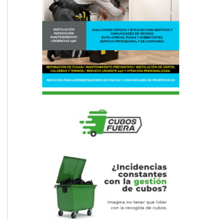
Fontanero, comunidades de
vecinos
Sacar Cubos