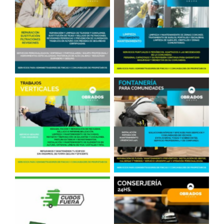
Reparación de Tejados
Limpieza en
en Madrid
Comunidades
Fontanero, comunidades
Trabajos Verticales
de vecinos
Conserjería