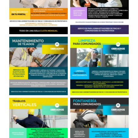
Cámaras en Portales
Cerrajería
Reparación de Tejados
Limpieza en
en Madrid
Comunidades
Fontanero, comunidades
Trabajos Verticales
de vecinos